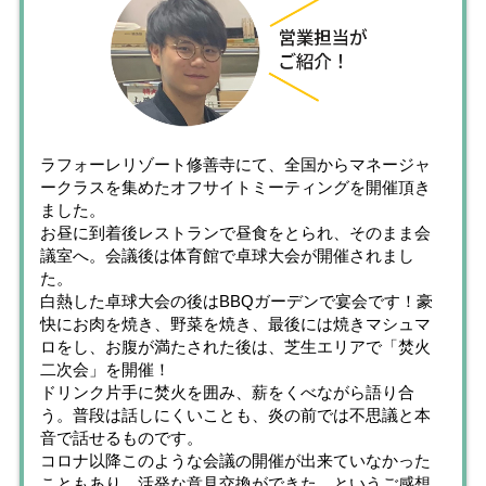
ラフォーレリゾート修善寺にて、全国からマネージャ
ークラスを集めたオフサイトミーティングを開催頂き
ました。
お昼に到着後レストランで昼食をとられ、そのまま会
議室へ。会議後は体育館で卓球大会が開催されまし
た。
白熱した卓球大会の後はBBQガーデンで宴会です！豪
快にお肉を焼き、野菜を焼き、最後には焼きマシュマ
ロをし、お腹が満たされた後は、芝生エリアで「焚火
二次会」を開催！
ドリンク片手に焚火を囲み、薪をくべながら語り合
う。普段は話しにくいことも、炎の前では不思議と本
音で話せるものです。
コロナ以降このような会議の開催が出来ていなかった
こともあり、活発な意見交換ができた、というご感想