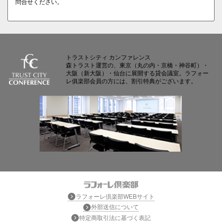
問合せください。
トラストシティ カンファレンス
森トラスト運営の、東京（丸の内・京橋・神谷町）・
大阪（新大阪）・仙台に展開する貸会議室。ラフォー
レ俱楽部会員の方には、割引特典がございます。
ラフォーレ倶楽部WEBサイト
外部送信について
特定商取引法に基づく表記