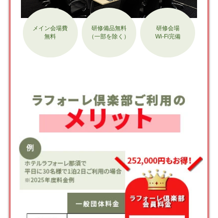
メイン会場費
研修備品無料
研修会場
無料
（一部を除く）
Wi-Fi完備