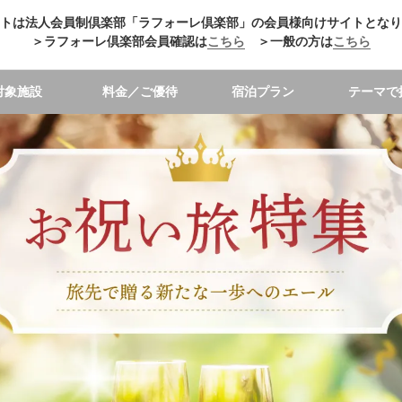
トは法人会員制倶楽部「ラフォーレ倶楽部」の会員様向けサイトとなり
＞ラフォーレ倶楽部会員確認は
こちら
＞一般の方は
こちら
対象施設
料金／ご優待
宿泊プラン
テーマで