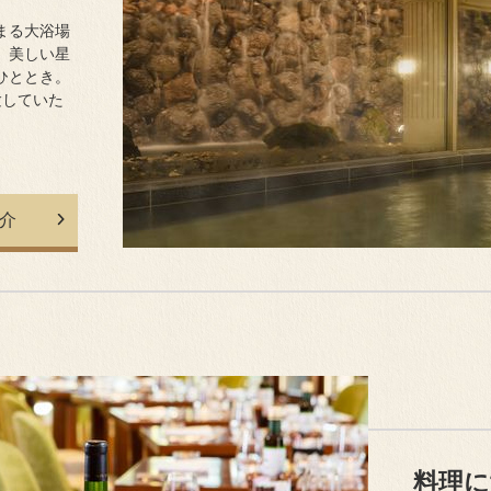
まる大浴場
、美しい星
ひととき。
験していた
介
料理に