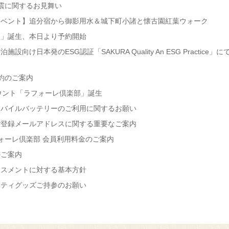
震に関するお見舞い
イベント】追分宿から御影用水＆城下町小諸と懐古園紅葉ウォーク
室」誕生、本日より予約開始
設向け日本発のESG認証「SAKURA Quality An ESG Practi
予約のご案内
カウント「ラフォーレ倶楽部」誕生
モバイルバッテリーのご利用に関するお願い
ご登録メールアドレスに関する重要なご案内
ラフォーレ倶楽部 会員利用料金のご案内
のご案内
ラスメントに対する基本方針
ニティグッズご持参のお願い