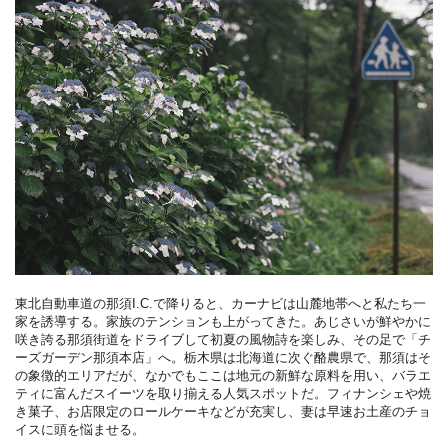
東北自動車道の那須I.C.で降りると、カーナビは山麓地帯へと私たち一
家を誘導する。家族のテンションも上がってきた。あじさいが鮮やかに
咲き誇る那須街道をドライブして初夏の風物詩を楽しみ、その足で「チ
ーズガーデン那須本店」へ。栃木県は北海道に次ぐ酪農県で、那須はそ
の象徴的エリアだが、なかでもここは地元の新鮮な原料を用い、バラエ
ティに富んだスイーツを取り揃える人気スポットだ。フィナンシェや焼
き菓子、お店限定のロールケーキなどが充実し、妻は早速お土産のチョ
イスに頭を悩ませる。