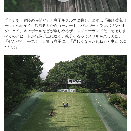
「じゃあ、冒険の時間だ」と息子をクルマに乗せ、まずは「那須渓流パ
ーク」へ向かう。渓流釣りからゴーカート、バンジートランポリンやセ
グウェイ、水上ボールなどが楽しめるザ・レジャーランドだ。芝そりす
べりのスピードが想像以上に速く、親子そろってスリルを楽しんだ。
「ぜんぜん、平気！」と笑う息子に、「逞しくなったわね」と妻がつぶ
やいた。