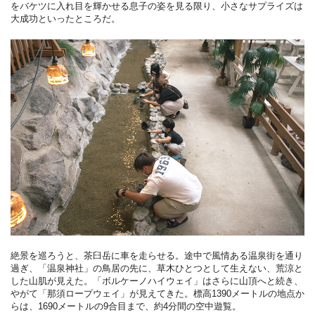
をバケツに入れ目を輝かせる息子の姿を見る限り、小さなサプライズは
大成功といったところだ。
絶景を巡ろうと、茶臼岳に車を走らせる。途中で風情ある温泉街を通り
過ぎ、「温泉神社」の鳥居の先に、草木ひとつとして生えない、荒涼と
した山肌が見えた。「ボルケーノハイウェイ」はさらに山頂へと続き、
やがて「那須ロープウェイ」が見えてきた。標高1390メートルの地点か
らは、1690メートルの9合目まで、約4分間の空中遊覧。