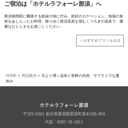
ご宿泊は「ホテルラフォーレ那須」へ
那須御用邸に隣接する静寂の地に佇み、絶好のロケーション。地場の食
材をあしらったお料理、移りゆく那須高原を望むくつろぎの温泉で、優
雅なひとときをお過ごしください。
おすすめプランをみる
HOME
周辺観光
古より湧く温泉と密林の自然、サプライズな夏
休み
ホテルラフォーレ那須
〒325-0301 栃木県那須郡那須町湯本206-959
代表：0287-76-1811