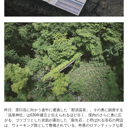
昨日、茶臼岳に向かう途中に通過した「那須温泉」。その奥に鎮座する
「温泉神社」は630年建立と伝えられるほど古く、境内のさらに奥に広
がる、ゴツゴツとした岩肌が露出した「殺生石」と呼ばれる溶石の周辺
は、ウォーキング路として整備されている。昨夜のロマンティックな星