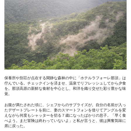
保養所や別荘が点在する閑静な森林の中に「ホテルラフォーレ那須」は
佇んでいる。チェックインを済ませ、温泉でリフレッシュしてから夕食
を。那須高原の新鮮な食材を中心とし、和洋を織り交ぜた彩り豊かな味
覚。
お腹が満たされた頃に、シェフからのサプライズが。自分の名前が入っ
たデザートプレートを前に、妻のスマートフォンを借りてアングルを変
えながら何度もシャッターを切る７歳になったばかりの息子。「早く食
べよう。まだ冒険は終わっていないよ」と私が言うと、彼は興奮気味に
席に戻った。