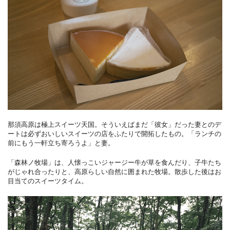
那須高原は極上スイーツ天国。そういえばまだ「彼女」だった妻とのデ
ートは必ずおいしいスイーツの店をふたりで開拓したもの。「ランチの
前にもう一軒立ち寄ろうよ」と妻。
「森林ノ牧場」は、人懐っこいジャージー牛が草を食んだり、子牛たち
がじゃれ合ったりと、高原らしい自然に囲まれた牧場。散歩した後はお
目当てのスイーツタイム。