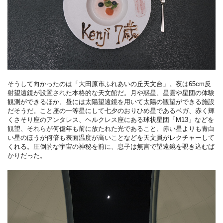
そうして向かったのは「大田原市ふれあいの丘天文台」。夜は65cm反
射望遠鏡が設置された本格的な天文館だ。月や惑星、星雲や星団の体験
観測ができるほか、昼には太陽望遠鏡を用いて太陽の観望ができる施設
だそうだ。こと座の一等星にして七夕のおりひめ星であるベガ、赤く輝
くさそり座のアンタレス、ヘルクレス座にある球状星団「M13」などを
観望、それらが何億年も前に放たれた光であること、赤い星よりも青白
い星のほうが何倍も表面温度が高いことなどを天文員がレクチャーして
くれる。圧倒的な宇宙の神秘を前に、息子は無言で望遠鏡を覗き込むば
かりだった。