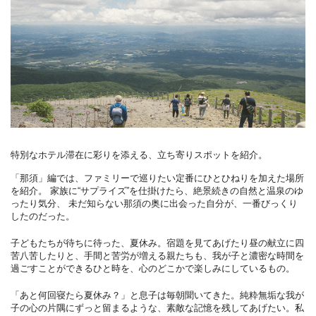
特別なホテル滞在に彩りを添える、立ち寄りスポットを紹介。
「那須」編では、ファミリーで巡りたい定番にひとひねりを加えた場所
を紹介。
家族に“サプライズ”を仕掛けたら、絶景続きの自然と温泉のゆ
ったり気分、
未だ知らない那須の奥に出会った自分が、一番びっくり
したのだった。
子どもたちが待ちに待った、夏休み。宿題を見てあげたり昼の献立に四
苦八苦したりと、手間と苦労が増える親たちも、我が子と濃密な時間を
過ごすことができるひと時を、心のどこかで楽しみにしているもの。
「あと何回寝たら夏休み？」と息子は毎朝聞いてきた。純粋無垢な我が
子の心の片隅にずっと留まるような、素敵な記憶を残してあげたい。私