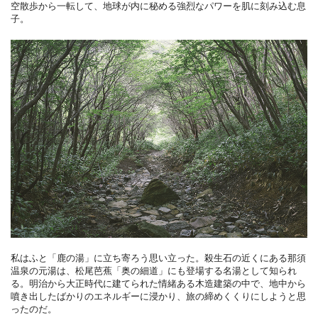
空散歩から一転して、地球が内に秘める強烈なパワーを肌に刻み込む息
子。
私はふと「鹿の湯」に立ち寄ろう思い立った。殺生石の近くにある那須
温泉の元湯は、松尾芭蕉「奥の細道」にも登場する名湯として知られ
る。明治から大正時代に建てられた情緒ある木造建築の中で、地中から
噴き出したばかりのエネルギーに浸かり、旅の締めくくりにしようと思
ったのだ。