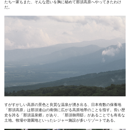
たち一家もまた、そんな思いを胸に秘めて那須高原へやってきたわけ
だ。
すがすがしい高原の景色と良質な温泉が湧き出る、日本有数の保養地
「那須高原」は那須連山の南側に広がる高原地帯のことを指す。長い歴
史を誇る「那須温泉郷」があり、「那須御用邸」があることでも有名な
土地。牧場や遊園地といったレジャー施設が多いリゾートである。