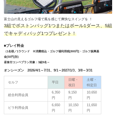
富士山の見えるゴルフ場で風を感じて爽快なスイングを ！
3組でボストンバッグ1つまたはボール1ダース、5組
でキャディバッグ1つプレゼント！
■プレイ料金
（1名様／1ラウンド ※消費税込・ゴルフ場利用税[800円]・ゴルフ振興基
金[50円]別）
昼食付コンペプラン対象：3組9名～
オンシーズン 2026/4/1～7/31、9/1～2027/1/3、3/8～3/31
日曜・
土曜・
セルフ
平日
祝日
特定日
6,350
9,150
10,650
総合利用会員
円
円
円
6,650
10,150
11,650
ビラ利用会員
円
円
円