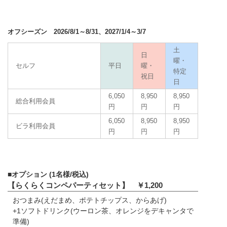
オフシーズン 2026/8/1～8/31、2027/1/4～3/7
土
日
曜・
セルフ
平日
曜・
特定
祝日
日
6,050
8,950
8,950
総合利用会員
円
円
円
6,050
8,950
8,950
ビラ利用会員
円
円
円
■オプション (1名様/税込)
【らくらくコンペパーティセット】 ￥1,200
おつまみ(えだまめ、ポテトチップス、からあげ)
+1ソフトドリンク(ウーロン茶、オレンジをデキャンタで
準備)