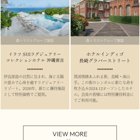
森トラストグループ施設
森トラストグループ施設
ホテルインディゴ
イラフ SUIラグジュアリー
コレクションホテル 沖縄宮古
長崎グラバーストリート
伊良部島の自然に包まれ、海と太陽
異国情緒あふれる街、長崎・南山
の恵みで心身を癒すラグジュアリー
手。この街のシンボルに新たな命を
リゾート。2026年、新たに優待施設
吹き込み2024.12オープンしたホテ
として特別価格でご提供。
ル。会員の皆様には特別優待料金に
てご利用可能。
VIEW MORE