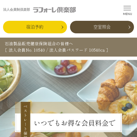
法人会員制倶楽部
宿泊予約
空室照会
石油製品販売健康保険組合の皆様へ
［ 法人会員No. 10540 / 法人会員パスワード 10540ca ］