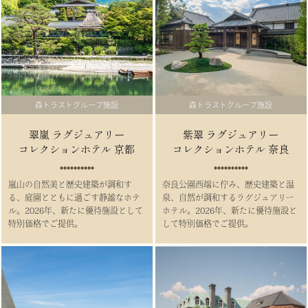
森トラストグループ施設
森トラストグループ施設
翠嵐 ラグジュアリー
紫翠 ラグジュアリー
コレクションホテル 京都
コレクションホテル 奈良
嵐山の自然美と歴史建築が調和す
奈良公園西端に佇み、歴史建築と温
る、庭園とともに過ごす静謐なホテ
泉、自然が調和するラグジュアリー
ル。2026年、新たに優待施設として
ホテル。2026年、新たに優待施設と
特別価格でご提供。
して特別価格でご提供。