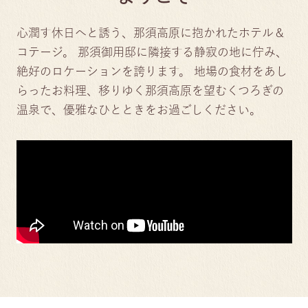
心潤す休日へと誘う、那須高原に抱かれたホテル＆
コテージ。
那須御用邸に隣接する静寂の地に佇み、
絶好のロケーションを誇ります。
地場の食材をあし
らったお料理、移りゆく那須高原を望むくつろぎの
温泉で、優雅なひとときをお過ごしください。