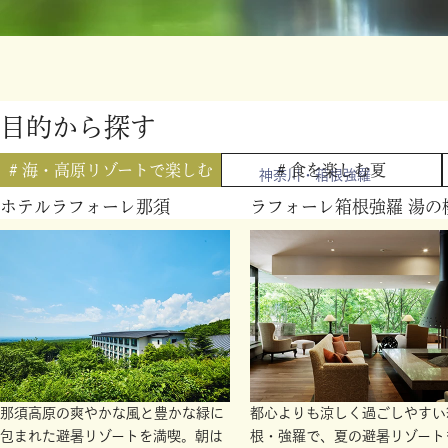
目的から探す
海・
# 海・高原リゾートで
楽しむ
# 食を楽しむ夏
栃⽊・那須
神奈川・箱根強羅
高
ホテルラフォーレ那須
ラフォーレ箱根強羅 湯の
原
リ
ゾ
ー
ト
で
楽
し
む
那須高原の爽やかな風と豊かな緑に
都心よりも涼しく過ごしやすい
包まれた避暑リゾートを満喫。朝は
根・強羅で、夏の避暑リゾート