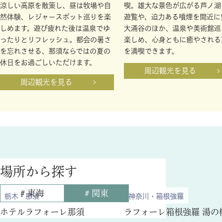
涼しい高原を散策し、昼は牧場や自
喫。雄大な景色が広がる芦ノ湖
然体験、レジャースポット巡りを楽
遊覧や、迫力ある噴煙を間近に
しめます。遊び疲れた後は温泉でゆ
大涌谷のほか、温泉や美術館巡
ったりとリフレッシュ。都会の暑さ
楽しめ、心身ともに癒やされる
を忘れさせる、那須ならではの夏の
を満喫できます。
休日をお過ごしいただけます。
周辺観光を見る
周辺観光を見る
場所から探す
# 東海
# 関東
関
栃⽊・那須
神奈川・箱根強羅
東
ホテルラフォーレ那須
ラフォーレ箱根強羅 湯の