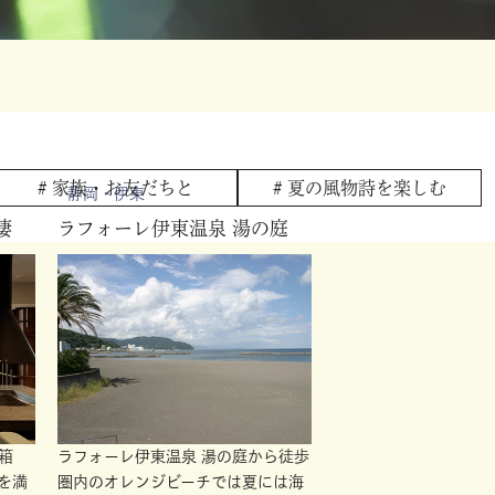
# 家族・お友だちと
# 夏の風物詩を
楽しむ
静岡・伊東
棲
ラフォーレ伊東温泉 湯の庭
箱
ラフォーレ伊東温泉 湯の庭から徒歩
を満
圏内のオレンジビーチでは夏には海