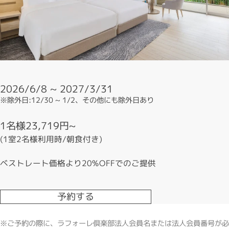
2026/6/8 ~ 2027/3/31
※除外日:12/30 ~ 1/2、その他にも除外日あり
1名様23,719円~
(1室2名様利用時/朝食付き)
ベストレート価格より20%OFFでのご提供
予約する
※ご予約の際に、ラフォーレ倶楽部法人会員名または法人会員番号が