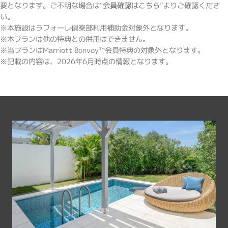
要となります。ご不明な場合は“
会員確認はこちら
”よりご確認くださ
い。
※本施設はラフォーレ倶楽部利用補助金対象外となります。
※本プランは他の特典との併用はできません。
※当プランはMarriott Bonvoy™会員特典の対象外となります。
※記載の内容は、2026年6月時点の情報となります。