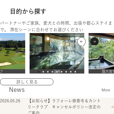
目的から探す
パートナーやご家族、愛犬との時間、出張や都心ステイま
で。 滞在シーンに合わせてお選びください
フ
温泉
露天客
詳しく見る
News
More
2026.05.26
【お知らせ】ラフォーレ修善寺＆カント
リークラブ キャンセルポリシー改定の
ご案内