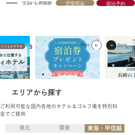
空室照会
宿泊予約
ラ
心の豊かさは、
LAFORET CLUB Memberʼs Site
フ
旅の休息のなかに
ォ
ー
レ
Topics
倶
楽
部
エリアから探す
ご利用可能な国内各地のホテル＆ゴルフ場を特別料
金でご提供
東北
関東
東海・甲信越