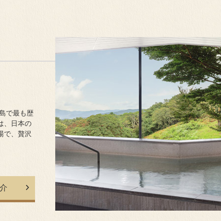
半島で最も歴
は、日本の
湯で、贅沢
介