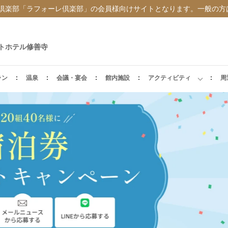
倶楽部「ラフォーレ倶楽部」の会員様向けサイトとなります。一般の方
トホテル修善寺
ラン
温泉
会議・宴会
館内施設
アクティビティ
周