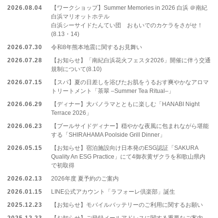
2026.08.04
【ワークショップ】Summer Memories in 2026 白浜 ＠南紀
白浜マリオットホテル
白浜シーサイドたんてい団 おもいでのカケラをさがせ！
(8.13・14)
2026.07.30
令和8年熊本地震に関するお見舞い
2026.07.28
【お知らせ】「南紀白浜花火フェスタ2026」開催に伴う交通
規制について(8.10)
2026.07.15
【スパ】夏の日差しを浴びたお肌をうるおす爽やかなアロマ
トリートメント「茶翠 –Summer Tea Ritual–」
2026.06.29
【ディナー】大パノラマとともに楽しむ「HANABI Night
Terrace 2026」
2026.06.23
【プールサイドディナー】穏やかな夜風に包まれながら堪能
する「SHIRAHAMA Poolside Grill Dinner」
2026.05.15
【お知らせ】宿泊施設向け日本発のESG認証「SAKURA
Quality An ESG Practice」にて4御衣黄ザクラを和歌山県内
で初取得
2026.02.13
2026年度 夏予約のご案内
2026.01.15
LINE公式アカウント「ラフォーレ倶楽部」誕生
2025.12.23
【お知らせ】モバイルバッテリーのご利用に関するお願い
2025.12.23
【お知らせ】ご登録メールアドレスに関する重要なご案内