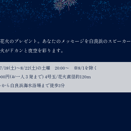
花火のプレゼント。あなたのメッセージを白良浜のスピーカー
火がドカンと夜空を彩ります。
/7/18(土)～8/22(土)の土曜 20:00～ ※8/1を除く
,000円(お一人３発まで) 4号玉/花火直径約120m
ルから白良浜海水浴場まで徒歩3分