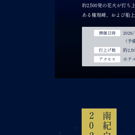
約2,500発の花火が
ある権現崎、および船上
2026/
開催日時
（予備日
約2,5
打上げ数
ホテ
アクセス