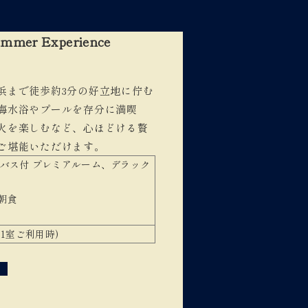
er Experience
浜まで徒歩約3分の好立地に佇む
海水浴やプールを存分に満喫
火を楽しむなど、心ほどける贅
ご堪能いただけます。
ーバス付 プレミアルーム、デラック
朝食
2名1室ご利用時)