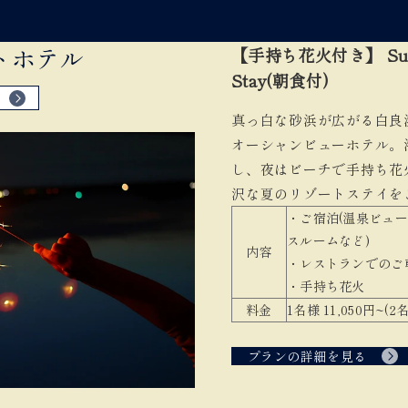
トホテル
【手持ち花火付き】 Summ
Stay(朝食付)
真っ白な砂浜が広がる白良
オーシャンビューホテル。
し、夜はビーチで手持ち花
沢な夏のリゾートステイを
・ご宿泊(温泉ビュ
スルームなど)
内容
・レストランでのご
・手持ち花火
料金
1名様 11,050円~(
プランの詳細を見る