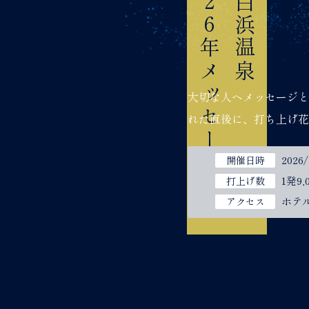
2026年メッセージ花火
南紀白浜温泉
大切な人へメッセージと
れた直後に、打ち上げ花
2026
開催日時
1発9
打上げ数
ホテ
アクセス