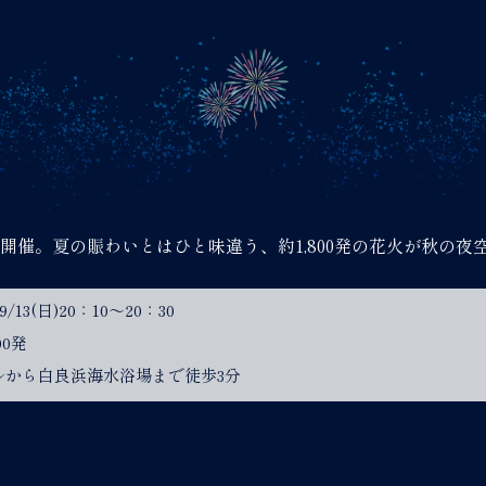
開催。夏の賑わいとはひと味違う、約1,800発の花火が秋の夜
/9/13(日)20：10～20：30
00発
ルから白良浜海水浴場まで徒歩3分