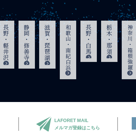
長野・軽井沢
静岡・修善寺
滋賀・琵琶湖
和歌山・南紀白浜
長野・白馬
栃木・那須
神奈川・箱根強羅
LAFORET MAIL
メルマガ登録はこちら