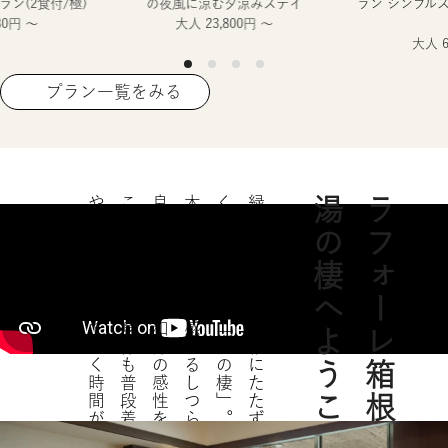
ラン(2食付/極)
の夜風に涼む夕涼みステイ
ラン シンプル
80円 ～
大人 23,800円 ～
大人 6
プラン一覧をみる
やさしく包まれてゆく時間があります。
ここには、心も身体も普段着のまま
良質ないで湯、和洋の感性を活かした料理―
木のぬくもりを感じるしつらえ、
くつろぎの湯宿「湯の棲」。
緑あふれる箱根強羅にたたずむ、
湯の棲へようこそ
ラフォーレ箱根強羅