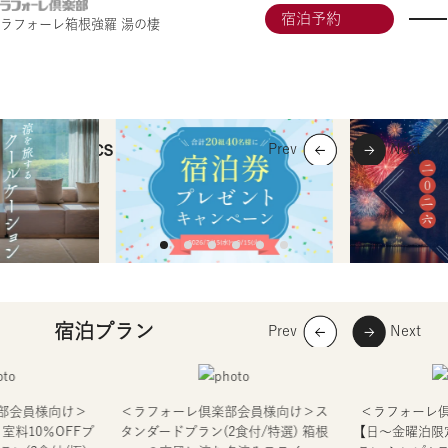
宿泊予約
ラフォーレ箱根強羅 湯の棲
湯の棲
ラフォーレ箱根強羅
LAFORET CLUB Memberʼs Site
Topics
会員価格で
―
宿泊プラン
部会員様向け＞
＜ラフォーレ倶楽部会員様向け＞ス
＜ラフォーレ
室料10％OFFプ
タンダードプラン(2食付/特選) 箱根
【日～金曜泊限定