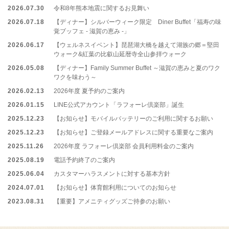
2026.07.30
令和8年熊本地震に関するお見舞い
2026.07.18
【ディナー】シルバーウィーク限定 Diner Buffet「福寿の味
覚ブッフェ - 滋賀の恵み -」
2026.06.17
【ウェルネスイベント】琵琶湖大橋を越えて湖族の郷＝堅田
ウォーク&紅葉の比叡山延暦寺全山参拝ウォーク
2026.05.08
【ディナー】Family Summer Buffet ～滋賀の恵みと夏のワク
ワクを味わう～
2026.02.13
2026年度 夏予約のご案内
2026.01.15
LINE公式アカウント「ラフォーレ倶楽部」誕生
2025.12.23
【お知らせ】モバイルバッテリーのご利用に関するお願い
2025.12.23
【お知らせ】ご登録メールアドレスに関する重要なご案内
2025.11.26
2026年度 ラフォーレ倶楽部 会員利用料金のご案内
2025.08.19
電話予約終了のご案内
2025.06.04
カスタマーハラスメントに対する基本方針
2024.07.01
【お知らせ】体育館利用についてのお知らせ
2023.08.31
【重要】アメニティグッズご持参のお願い