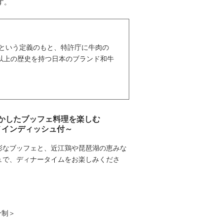
す。
という定義のもと、特許庁に牛肉の
以上の歴史を持つ日本のブランド和牛
かしたブッフェ料理を楽しむ
～選べるメインディッシュ付～
彩なブッフェと、近江鶏や琵琶湖の恵みな
ュで、ディナータイムをお楽しみくださ
0分制＞