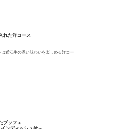
入れた洋コース
ンは近江牛の深い味わいを楽しめる洋コー
たブッフェ
～選べるメインディッシュ付～