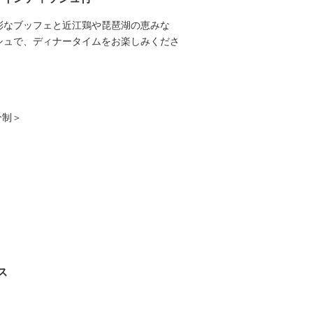
彩なブッフェと近江鶏や琵琶湖の恵みな
シュで、ディナータイムをお楽しみくださ
0分制＞
選べるメインイメージ
ス