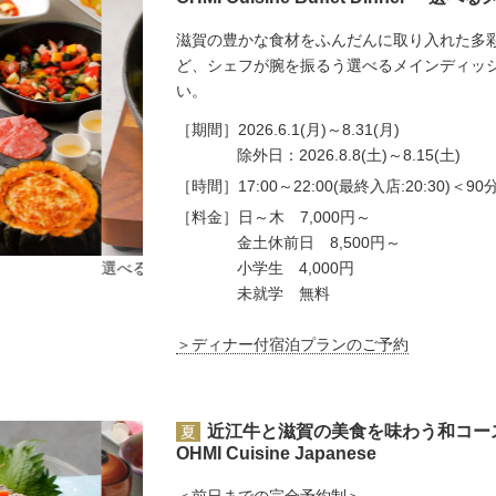
滋賀の豊かな食材をふんだんに取り入れた多
ど、シェフが腕を振るう選べるメインディッ
い。
［期間］
2026.6.1(月)～8.31(月)
除外日：2026.8.8(土)～8.15(土)
［時間］
17:00～22:00(最終入店:20:30)＜9
［料金］
日～木 7,000円～
金土休前日 8,500円～
小学生 4,000円
選べるメインイメージ
未就学 無料
＞ディナー付宿泊プランのご予約
近江牛と滋賀の美食を味わう和コー
夏
OHMI Cuisine Japanese