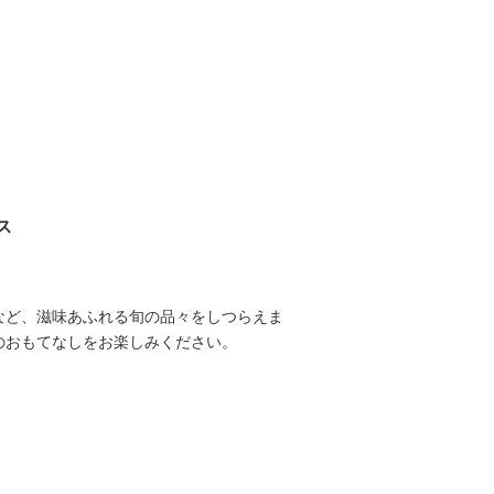
選べるメインイメージ
ス
など、滋味あふれる旬の品々をしつらえま
のおもてなしをお楽しみください。