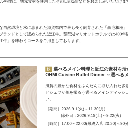
ル料理に、地元食材を使用したその日の1品などをお楽しみいただけま
な自然環境と水に恵まれた滋賀県内で最も長く飼育された「黒毛和種」
ブランドとして認められた近江牛。琵琶湖マリオットホテルでは400年
江牛」を味わうコースをご用意しております。
選べるメイン料理と近江の素材を活
秋
OHMI Cuisine Buffet Dinner 
滋賀の豊かな食材をふんだんに取り入れた多
どシェフが腕を振るう選べるメインディッシ
い。
［期間］
2026.9.1(火)～11.30(月)
除外日：2026.9.19(土)～9.22(火)
［時間］
17:00～22:00(最終入店:20:30)＜9