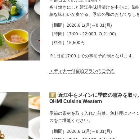
＜前日までの完全予約制＞
炙り焼きにした近江牛味噌漬けを中心に、滋
細な味わいが奏でる、季節の和のおもてなし
［期間］
2026.6.1(月)～8.31(月)
［時間］
17:00～22:00(L.O.21:00)
［料金］
15,500円
※1日前17:00までの事前予約制となります。
＞ディナー付宿泊プランのご予約
近江牛をメインに季節の恵みを取り
夏
OHMI Cuisine Western
季節の素材を取り入れた前菜、魚料理にメイ
スをご堪能ください。
［期間］
2026.6.1(月)～8.31(月)