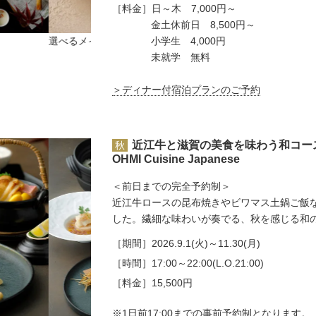
［料金］
日～木 7,000円～
金土休前日 8,500円～
小学生 4,000円
選べるメインイメージ
未就学 無料
＞ディナー付宿泊プランのご予約
近江牛と滋賀の美食を味わう和コー
秋
OHMI Cuisine Japanese
＜前日までの完全予約制＞
近江牛ロースの昆布焼きやビワマス土鍋ご飯
した。繊細な味わいが奏でる、秋を感じる和
［期間］
2026.9.1(火)～11.30(月)
［時間］
17:00～22:00(L.O.21:00)
［料金］
15,500円
※1日前17:00までの事前予約制となります。