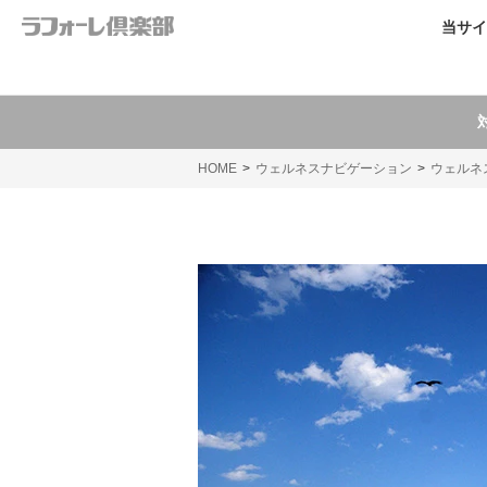
当サイ
HOME
ウェルネスナビゲーション
ウェルネ