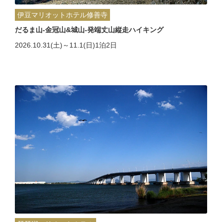
伊豆マリオットホテル修善寺
だるま山-金冠山&城山-発端丈山縦走ハイキング
2026.10.31(土)～11.1(日)1泊2日