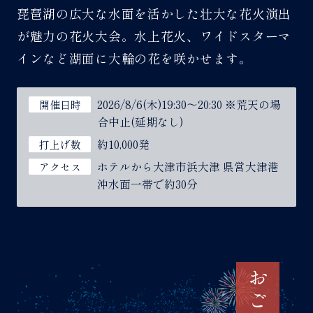
琵琶湖の広大な水面を活かした壮大な花火演出
が魅力の花火大会。水上花火、ワイドスターマ
インなど湖面に大輪の花を咲かせます。
2026/8/6(木)19:30～20:30 ※荒天の場
開催日時
合中止(延期なし)
約10,000発
打上げ数
ホテルから大津市浜大津 県営大津港
アクセス
沖水面一帯で約30分