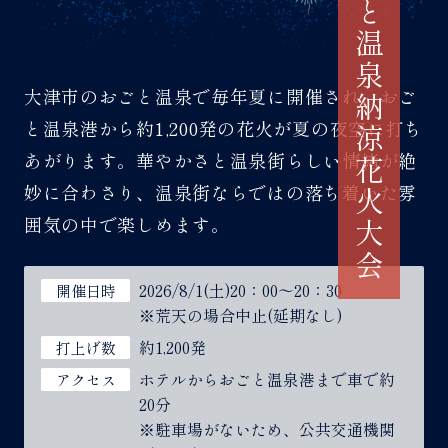
おごと温泉納涼花火大会
大津市のおごと温泉で毎年夏に開催され、おご
と温泉港から約1,200発の花火が夏の夜空に打ち
あがります。華やかさと温泉街らしい情緒が絶
妙に合わさり、温泉街ならではの落ち着いた雰
囲気の中で楽しめます。
2026/8/1(土)20：00～20：30
開催日時
※荒天の場合中止(延期なし)
約1,200発
打上げ数
ホテルからおごと温泉港まで車で約
アクセス
20分
※駐車場がないため、公共交通機関