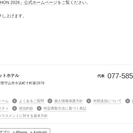
ATHON 2026」公式ホームページ
をご覧ください。
申し上げます。
077-585
ットホテル
代表
 滋賀県守山市今浜町十軒家2876
ォーム
よくあるご質問
個人情報保護方針
外部送信について
リティ
宿泊約款
特定商取引法に基づく表記
ハラスメントに対する基本方針
アプリ
> iPhone
> Android