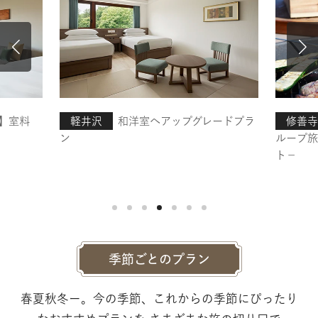
】室料
軽井沢
和洋室へアップグレードプラ
修善寺
ン
ループ旅
ト－
季節ごとのプラン
春夏秋冬ー。今の季節、これからの季節にぴったり