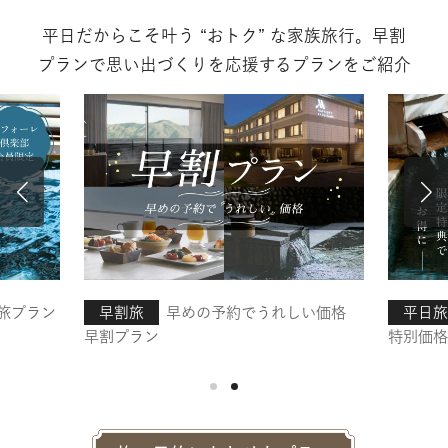
平日だからこそ叶う “おトク” な家族旅行。早割
プランで思い出づくりを
応援するプランをご紹介
旅プラン
早割旅
早めの予約でうれしい価格
平日旅
早割プラン
特別価格