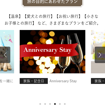
旅の目的にあわせたプラン
【温泉】【愛犬との旅行】【お祝い旅行】【小さな
お子様との旅行】
など、さまざまなプランをご紹介。
を一緒に
家族・記念日
Anniversary Stay
家族・