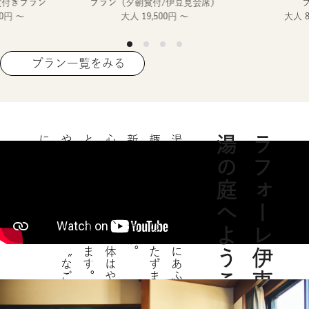
食付きプラン
プラン（夕朝食付/伊豆見会席）
60円 ～
大人 19,500円 ～
大人 8
プラン一覧をみる
に出会う旅へ。
やさしく満ち足りた〝なごみ時間〟
ときほぐされてゆきます。
心はふくよかに、身体はやわらかに
新鮮な海の幸と地酒。
趣深い和モダンのたたずまい、
湯の愉しみと温もりにあふれる宿。
湯の庭へようこそ
ラフォーレ伊東温泉