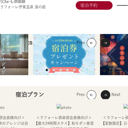
宿泊予約
ラフォーレ伊東温泉 湯の庭
湯の庭
ラフォーレ伊東温泉
LAFORET CLUB Memberʼs Site
Topics
会員価格で
―
宿泊プラン
部会員様向け＞
＜ラフォーレ倶楽部会員様向け＞
＜ラフォーレ
【旅のアレンジは自
【最大24時間ステイ】和モダン客室
【室数限定】日