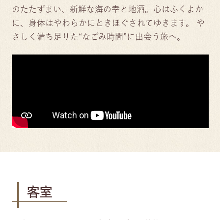
のたたずまい、新鮮な海の幸と地酒。心はふくよか
に、身体はやわらかにときほぐされてゆきます。
や
さしく満ち足りた“なごみ時間”に出会う旅へ。
客室