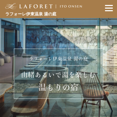
ラフォーレ伊東温泉 湯の庭
ラフォーレ伊東温泉 湯の庭
由緒あるいで湯を楽しむ
温もりの宿