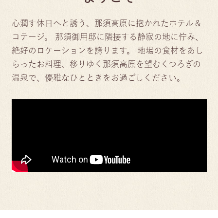
心潤す休日へと誘う、那須高原に抱かれたホテル＆
コテージ。
那須御用邸に隣接する静寂の地に佇み、
絶好のロケーションを誇ります。
地場の食材をあし
らったお料理、移りゆく那須高原を望むくつろぎの
温泉で、優雅なひとときをお過ごしください。