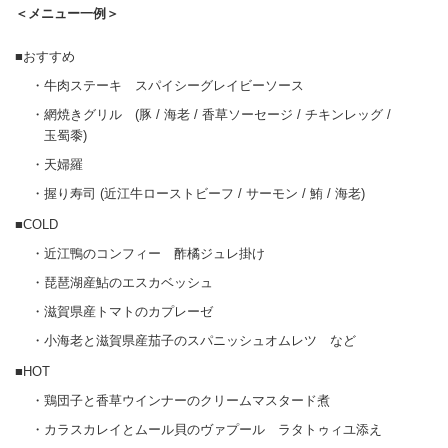
＜メニュー一例＞
■おすすめ
・牛肉ステーキ スパイシーグレイビーソース
・網焼きグリル (豚 / 海老 / 香草ソーセージ / チキンレッグ /
玉蜀黍)
・天婦羅
・握り寿司 (近江牛ローストビーフ / サーモン / 鮪 / 海老)
■COLD
・近江鴨のコンフィー 酢橘ジュレ掛け
・琵琶湖産鮎のエスカベッシュ
・滋賀県産トマトのカプレーゼ
・小海老と滋賀県産茄子のスパニッシュオムレツ など
■HOT
・鶏団子と香草ウインナーのクリームマスタード煮
・カラスカレイとムール貝のヴァプール ラタトゥィユ添え