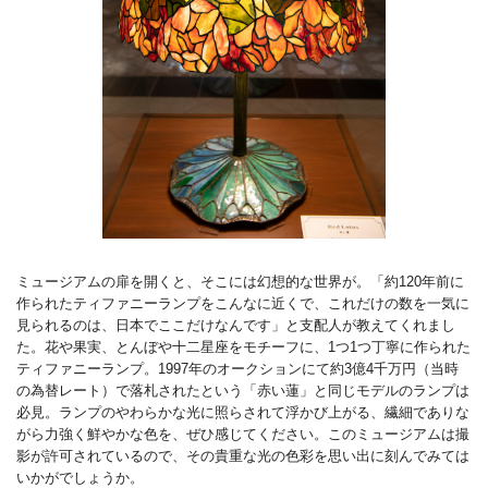
ミュージアムの扉を開くと、そこには幻想的な世界が。「約120年前に
作られたティファニーランプをこんなに近くで、これだけの数を一気に
見られるのは、日本でここだけなんです」と支配人が教えてくれまし
た。花や果実、とんぼや十二星座をモチーフに、1つ1つ丁寧に作られた
ティファニーランプ。1997年のオークションにて約3億4千万円（当時
の為替レート）で落札されたという「赤い蓮」と同じモデルのランプは
必見。ランプのやわらかな光に照らされて浮かび上がる、繊細でありな
がら力強く鮮やかな色を、ぜひ感じてください。このミュージアムは撮
影が許可されているので、その貴重な光の色彩を思い出に刻んでみては
いかがでしょうか。