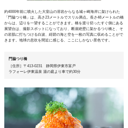
約4000年前に噴火した大室山の溶岩からなる城ヶ崎海岸に架けられた
「門脇つり橋」は、高さ23メートルでスリル満点。長さ48メートルの橋
からは、辺りを一望することができます。橋を渡り切ったすぐ側にある
展望台は、撮影スポットになっており、断崖絶壁に架かるつり橋と、そ
の岩肌に打ちつける白波、紺碧の海と空を一枚の写真に収めることがで
きます。地球の息吹を間近に感じる、ここにしかない景色です。
門脇つり橋
［住所］〒413-0231 静岡県伊東市富戸
ラフォーレ伊東温泉 湯の庭より車で約30分