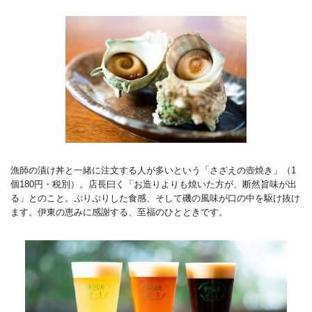
漁師の漬け丼と一緒に注文する人が多いという「さざえの壺焼き」（1
個180円・税別）。店長曰く「お造りよりも焼いた方が、断然旨味が出
る」とのこと。ぷりぷりした食感、そして磯の風味が口の中を駆け抜け
ます。伊東の恵みに感謝する、至福のひとときです。