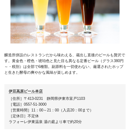
醸造所併設のレストランだから味わえる、蔵出し直後のビールも贅沢で
す。黄金色・橙色・琥珀色と見た目も異なる定番ビール（グラス380円
～・税別）は全部で6種類。副原料を一切使わない、厳選されたホップ
と生きた酵母の爽やかな風味が楽しめます。
伊豆高原ビール本店
［住所］〒413-0231 静岡県伊東市富戸1103
［電話］0557-51-3000
［営業時間］11：00～21：00（入店20：00まで）
［定休日］不定休
ラフォーレ伊東温泉 湯の庭より車で約20分