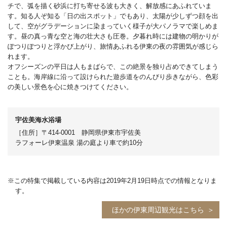
チで、弧を描く砂浜に打ち寄せる波も大きく、解放感にあふれていま
す。知る人ぞ知る「日の出スポット」でもあり、太陽が少しずつ顔を出
して、空がグラデーションに染まっていく様子が大パノラマで楽しめま
す。昼の真っ青な空と海の壮大さも圧巻。夕暮れ時には建物の明かりが
ぽつりぽつりと浮かび上がり、旅情あふれる伊東の夜の雰囲気が感じら
れます。
オフシーズンの平日は人もまばらで、この絶景を独り占めできてしまう
ことも。海岸線に沿って設けられた遊歩道をのんびり歩きながら、色彩
の美しい景色を心に焼きつけてください。
宇佐美海水浴場
［住所］〒414-0001 静岡県伊東市宇佐美
ラフォーレ伊東温泉 湯の庭より車で約10分
※この特集で掲載している内容は2019年2月19日時点での情報となりま
す。
ほかの伊東周辺観光はこちら