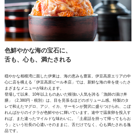
色鮮やかな海の宝石に、
舌も、心も、満たされる
穏やかな相模湾に面した伊東は、海の恵みも豊富。伊豆高原エリアの中
心に店を構える「伊豆高原ビール本店」では、新鮮な海の幸を使ったさ
まざまなメニューが味わえます。
登場して以来、10年以上ものあいだ根強い人気を誇る「漁師の漬け丼
膳」（2,380円・税別）は、目を見張るほどのボリューム感。特製のタ
レで和えたマグロ、アジ、イカ、サーモンが贅沢に盛りつけられ、こぼ
れんばかりのイクラが色鮮やかに輝いています。途中で温泉卵を投入す
れば、また違ったマイルドな味わいに。「土産話を持って帰ってもらお
う」という社長の心遣いそのままに、舌だけでなく、心も満たされる逸
品です。