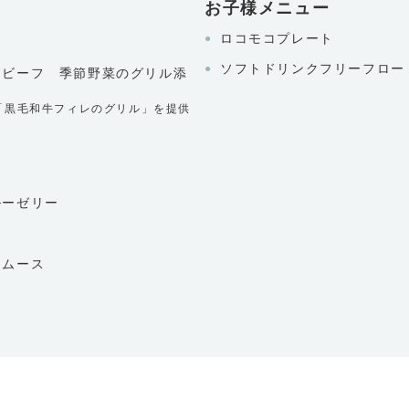
お子様メニュー
ロコモコプレート
ソフトドリンクフリーフロー
トビーフ 季節野菜のグリル添
(日)は「黒毛和牛フィレのグリル」を提供
ルーゼリー
ラムース