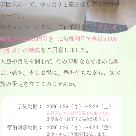
雰囲気の中で、ゆったりと旅を楽しめる絶好の
シーズン。
本キャンペーンでは、ご宿泊料金から
大人1名
様あたり2,500円引き（2名様利用で合計5,000
円引き）の特典
をご用意しました。
人数や目的を問わず、今の時期ならではの心地
よい旅を、少しお得に。春を待ちながら、次の
旅の予定を立ててみませんか。
予約期間：
2026.1.26（月）～2.28（土）
※好評につき期間延長しております。
※予告なく終了する場合があります。
宿泊対象期間：
2026.1.26（月）～4.24（金）
※ホテルにより除外日があります。