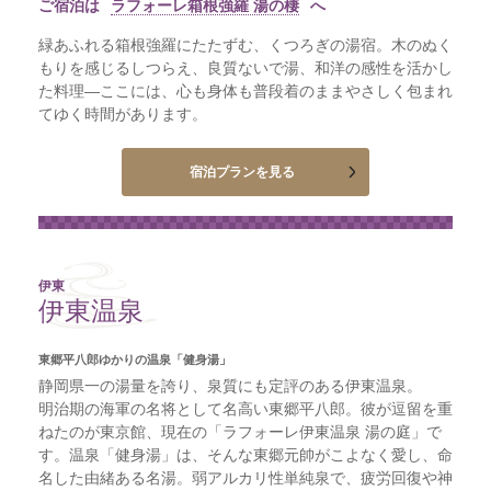
ご宿泊は
ラフォーレ箱根強羅 湯の棲
へ
緑あふれる箱根強羅にたたずむ、くつろぎの湯宿。木のぬく
もりを感じるしつらえ、良質ないで湯、和洋の感性を活かし
た料理―ここには、心も身体も普段着のままやさしく包まれ
てゆく時間があります。
宿泊プランを見る
伊東
伊東温泉
東郷平八郎ゆかりの温泉「健身湯」
静岡県一の湯量を誇り、泉質にも定評のある伊東温泉。
明治期の海軍の名将として名高い東郷平八郎。彼が逗留を重
ねたのが東京館、現在の「ラフォーレ伊東温泉 湯の庭」で
す。温泉「健身湯」は、そんな東郷元帥がこよなく愛し、命
名した由緒ある名湯。弱アルカリ性単純泉で、疲労回復や神