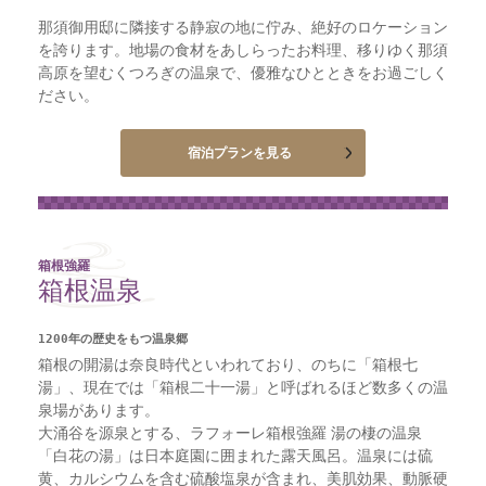
那須御用邸に隣接する静寂の地に佇み、絶好のロケーション
を誇ります。地場の食材をあしらったお料理、移りゆく那須
高原を望むくつろぎの温泉で、優雅なひとときをお過ごしく
ださい。
宿泊プランを見る
箱根強羅
箱根温泉
1200年の歴史をもつ温泉郷
箱根の開湯は奈良時代といわれており、のちに「箱根七
湯」、現在では「箱根二十一湯」と呼ばれるほど数多くの温
泉場があります。
大涌谷を源泉とする、ラフォーレ箱根強羅 湯の棲の温泉
「白花の湯」は日本庭園に囲まれた露天風呂。温泉には硫
黄、カルシウムを含む硫酸塩泉が含まれ、美肌効果、動脈硬