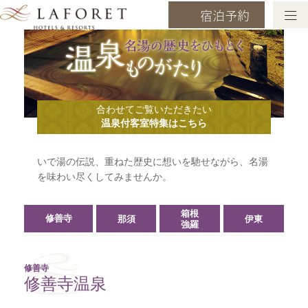
宿泊予約
合わせてご覧いただきたい
温泉付客室特集はこちら
いで湯の伝説、重ねた歴史に想いを馳せながら、名湯
を味わい尽くしてみませんか。
箱根
修善寺
那須
伊東
強羅
修善寺
修善寺温泉